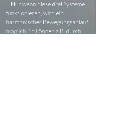
... Nur wenn diese drei Systeme
funktionieren, wird ein
harmonischer Bewegungsablauf
möglich. So können z.B. durch
das Lösen von Gelenkblockaden
nicht nur die lokalen
Beschwerden, sondern auch
Funktionsstörungen in anderen
Teilen des Körpers behandelt
werden.
Heute unterstützen immer mehr
Krankenkassen diese
Therapieform. (z.b.
Techniker
Krankenkasse
,
HVB, BKK,
BKK